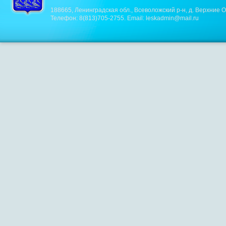
188665, Ленинградская обл., Всеволожский р-н, д. Верхние О
Телефон:
8(813)705-2755
. Email:
leskadmin@mail.ru