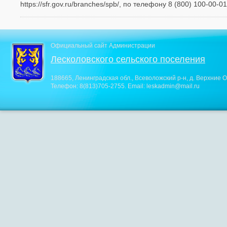
https://sfr.gov.ru/branches/spb/, по телефону 8 (800) 100-00
Официальный сайт Администрации
Лесколовского сельского поселения
188665, Ленинградская обл., Всеволожский р-н, д. Верхние О
Телефон:
8(813)705-2755
. Email:
leskadmin@mail.ru