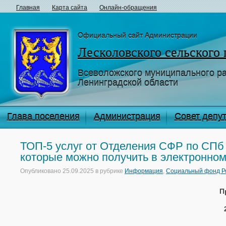
Главная
Карта сайта
Онлайн-обращения
Официальный сайт Администрации
Лесколовского сельского
Всеволожского муниципального р
Ленинградской области
Глава поселения
Администрация
Совет депу
ТОП-5 услуг от Отделения СФР по СПб 
которые можно получить в электронном
Опубликовано
25.09.2025
в рубрике
Информация
,
Социальный фонд Р
П