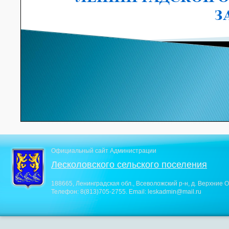
Официальный сайт Администрации
Лесколовского сельского поселения
188665, Ленинградская обл., Всеволожский р-н, д. Верхние О
Телефон:
8(813)705-2755
. Email:
leskadmin@mail.ru