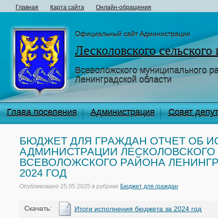
Главная
Карта сайта
Онлайн-обращения
Официальный сайт Администрации
Лесколовского сельского
Всеволожского муниципального р
Ленинградской области
Глава поселения
Администрация
Совет депу
БЮДЖЕТ ДЛЯ ГРАЖДАН ОТЧЕТ ОБ 
АДМИНИСТРАЦИИ ЛЕСКОЛОВСКОГО
ВСЕВОЛОЖСКОГО РАЙОНА ЛЕНИНГР
2024 ГОД
Опубликовано
25.05.2025
в рубрике
Бюджет для граждан
Cкачать:
Итоги исполнения бюджета за 2024 год