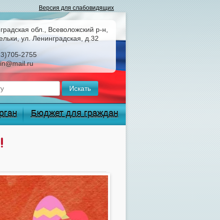
градская обл., Всеволожский р-н,
ельки, ул. Ленинградская, д.32
13)705-2755
in@mail.ru
рган
Бюджет для граждан