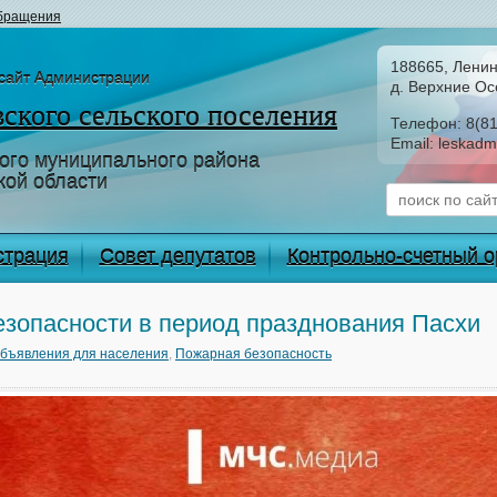
бращения
188665, Ленин
сайт Администрации
д. Верхние Ос
ского сельского поселения
Телефон:
8(8
Email:
leskadm
ого муниципального района
кой области
страция
Совет депутатов
Контрольно-счетный о
езопасности в период празднования Пасхи
бъявления для населения
,
Пожарная безопасность