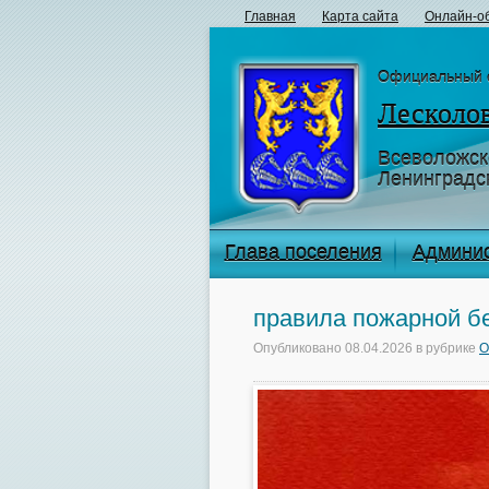
Главная
Карта сайта
Онлайн-о
Официальный 
Лесколов
Всеволожск
Ленинградс
Глава поселения
Админи
правила пожарной б
Опубликовано
08.04.2026
в рубрике
О